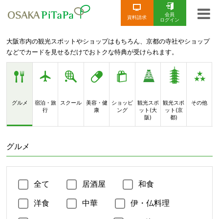
会員
資料請求
ログイン
大阪市内の観光スポットやショップはもちろん、京都の寺社やショップ
などでカードを見せるだけでおトクな特典が受けられます。
グルメ
宿泊・旅
スクール
美容・健
ショッピ
観光スポ
観光スポ
その他
行
康
ング
ット(大
ット(京
阪)
都)
グルメ
全て
居酒屋
和食
洋食
中華
伊・仏料理