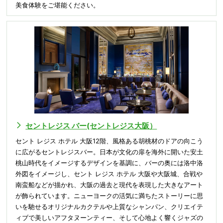
美食体験をご堪能ください。
セントレジス バー(セントレジス大阪）
セント レジス ホテル 大阪12階、風格ある胡桃材のドアの向こう
に広がるセントレジスバー。日本が文化の扉を海外に開いた安土
桃山時代をイメージするデザインを基調に、バーの奥には洛中洛
外図をイメージし、セント レジス ホテル 大阪や大阪城、合戦や
南蛮船などが描かれ、大阪の過去と現代を表現した大きなアート
が飾られています。ニューヨークの活気に満ちたストーリーに思
いを馳せるオリジナルカクテルや上質なシャンパン、クリエイテ
ィブで美しいアフタヌーンティー、そして心地よく響くジャズの