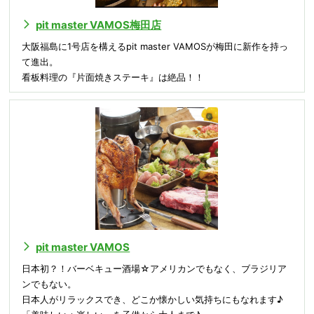
pit master VAMOS梅田店
大阪福島に1号店を構えるpit master VAMOSが梅田に新作を持っ
て進出。
看板料理の『片面焼きステーキ』は絶品！！
pit master VAMOS
日本初？！バーベキュー酒場☆アメリカンでもなく、ブラジリア
ンでもない。
日本人がリラックスでき、どこか懐かしい気持ちにもなれます♪